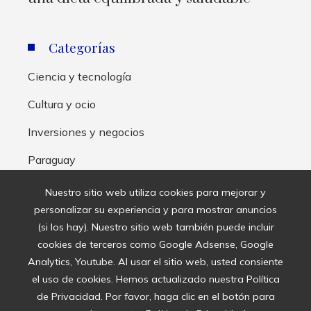
Categorías
Ciencia y tecnología
Cultura y ocio
Inversiones y negocios
Paraguay
Responsabilidad social
Nuestro sitio web utiliza cookies para mejorar y
personalizar su experiencia y para mostrar anuncios
Mapa Del Sitio
(si los hay). Nuestro sitio web también puede incluir
cookies de terceros como Google Adsense, Google
Inicio
Analytics, Youtube. Al usar el sitio web, usted consiente
el uso de cookies. Hemos actualizado nuestra Política
Política de Privacidad
de Privacidad. Por favor, haga clic en el botón para