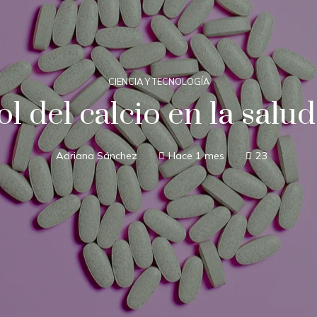
CIENCIA Y TECNOLOGÍA
ol del calcio en la salu
Adriana Sánchez
Hace 1 mes
23