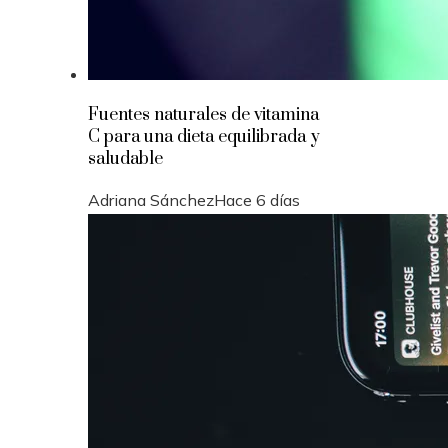
Fuentes naturales de vitamina
C para una dieta equilibrada y
saludable
Adriana Sánchez
Hace 6 días