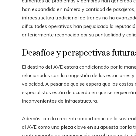
aumentos de problemas y demoras han generado críti
han expandido en número y cantidad de pasajeros, a
infraestructura tradicional de trenes no ha avanzad
dificultades operativas han perjudicado la reputaci
anteriormente reconocido por su puntualidad y cali
Desafíos y perspectivas futura
El destino del AVE estará condicionado por la mane
relacionados con la congestión de las estaciones y l
velocidad. A pesar de que se espera que los costos 
especialistas están de acuerdo en que se requerirán
inconvenientes de infraestructura.
Además, con la creciente importancia de la sostenib
al AVE como una pieza clave en su apuesta por la t
contaminante en comparación con el transporte aér