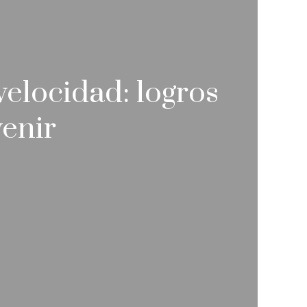
velocidad: logros
venir