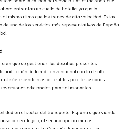
cas sobre la calidad del servicio. Las estaciones, que
hora enfrentan un cuello de botella, ya que la
o al mismo ritmo que los trenes de alta velocidad. Estas
ón de uno de los servicios más representativos de España,
dad.
s
ra en que se gestionen los desafíos presentes
a unificación de la red convencional con la de alta
continúen siendo más accesibles para los usuarios,
 inversiones adicionales para solucionar los
ilidad en el sector del transporte, España sigue viendo
ransición ecológica, al ser una opción menos
eo y por carretera. La Comisión Europea, en sus