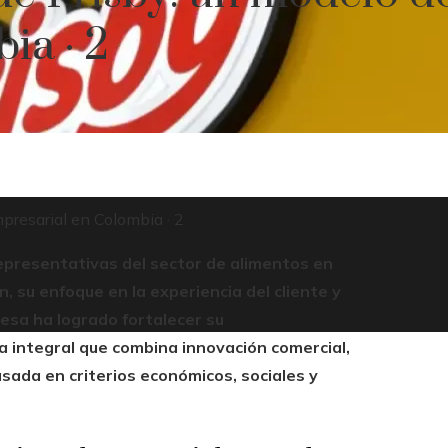
ia · 2
presarial en Colombia · 2
epresentativas del sector de alimentos en
 su enfoque en la experiencia del cliente y
esa ha logrado fortalecer su
 integral que combina innovación comercial,
sada en criterios económicos, sociales y