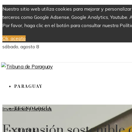
Nuestro sitio web utiliza cookies para mejorar y personaliza
terceros como Google Adsense, Google Analytics, Youtube. Al 
Por favor, haga clic en el botón para consultar nuestra Políti
Ok, acepto
sábado, agosto 8
PARAGUAY
TECNOLOGÍA
Inversiones y negocios
Expansión sostenible 
CULTURA