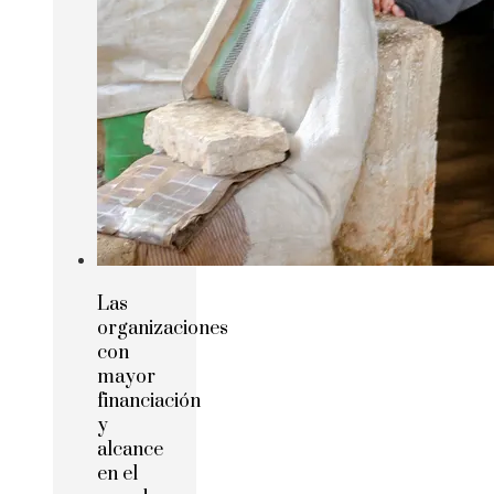
Las
organizaciones
con
mayor
financiación
y
alcance
en el