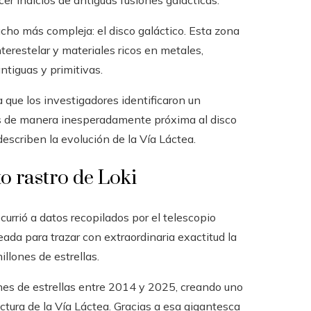
er indicios de antiguas fusiones galácticas.
cho más compleja: el disco galáctico. Esta zona
erestelar y materiales ricos en metales,
tiguas y primitivas.
 que los investigadores identificaron un
as de manera inesperadamente próxima al disco
escriben la evolución de la Vía Láctea.
to rastro de Loki
currió a datos recopilados por el telescopio
ada para trazar con extraordinaria exactitud la
llones de estrellas.
es de estrellas entre 2014 y 2025, creando uno
tura de la Vía Láctea. Gracias a esa gigantesca