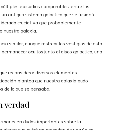
 múltiples episodios comparables, entre los
 un antiguo sistema galáctico que se fusionó
iderado crucial, ya que probablemente
e nuestra galaxia.
cia similar, aunque rastrear los vestigios de esta
permanecer ocultos junto al disco galáctico, una
n que reconsiderar diversos elementos
estigación plantea que nuestra galaxia pudo
s de lo que se pensaba.
en verdad
permanecen dudas importantes sobre la
 sugieren que quizá no procedan de una única