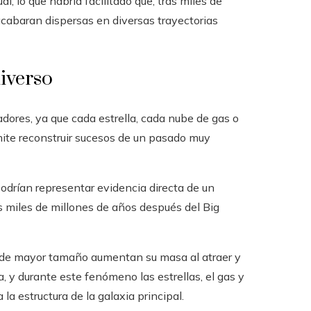
, lo que habría facilitado que, tras miles de
 acabaran dispersas en diversas trayectorias
iverso
dores, ya que cada estrella, cada nube de gas o
mite reconstruir sucesos de un pasado muy
podrían representar evidencia directa de un
 miles de millones de años después del Big
as de mayor tamaño aumentan su masa al atraer y
, y durante este fenómeno las estrellas, el gas y
a estructura de la galaxia principal.