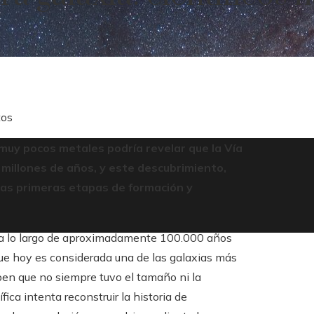
tos
uy pocos metales podría revelar que la Vía
millones de años, y este descubrimiento,
las primeras etapas de formación y
e a lo largo de aproximadamente 100.000 años
nque hoy es considerada una de las galaxias más
en que no siempre tuvo el tamaño ni la
ica intenta reconstruir la historia de