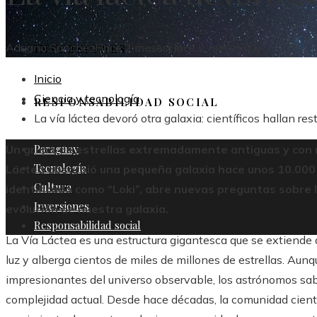
Adriana Sánchez
Hace 2 meses
Hace 2 meses
70
INVERSIONES
Inicio
Ciencia y tecnología
RESPONSABILIDAD SOCIAL
La vía láctea devoró otra galaxia: científicos hallan res
Paraguay
Un grupo de estrellas extremadamente antiguas y con m
Tecnología
Láctea absorbió una pequeña galaxia hace unos 10.000 
Cultura
identificado como “Loki”, abre nuevas preguntas sobre 
Inversiones
evolución de nuestra galaxia.
Responsabilidad social
La Vía Láctea es una estructura gigantesca que se extiend
luz y alberga cientos de miles de millones de estrellas. Au
impresionantes del universo observable, los astrónomos sab
complejidad actual. Desde hace décadas, la comunidad científ