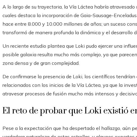
A lo largo de su trayectoria, la Vía Láctea habría atravesado
cuales destaca la incorporación de Gaia-Sausage-Enceladus,
hace entre 8.000 y 10.000 millones de años; un suceso cons
transformó de manera profunda la dinámica y el desarrollo d
Un reciente estudio plantea que Loki pudo ejercer una influen
posible galaxia resulta mucho más complejo, ya que parecen 
zona densa y de gran complejidad.
De confirmarse la presencia de Loki, los científicos tendría
relacionados con los inicios de la Vía Láctea, ya que la inv
atravesar procesos de fusión mucho más intensos y decisivo
El reto de probar que Loki existió 
Pese a la expectación que ha despertado el hallazgo, aún 
verdadera naturaleza de estas estrellas, y algunos expertos