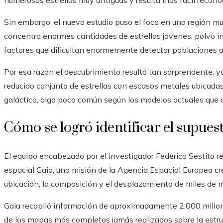
numerosas estrellas muy antiguas y resulta más fácil reconoc
Sin embargo, el nuevo estudio puso el foco en una región mu
concentra enormes cantidades de estrellas jóvenes, polvo int
factores que dificultan enormemente detectar poblaciones an
Por esa razón el descubrimiento resultó tan sorprendente, ya
reducido conjunto de estrellas con escasos metales ubicad
galáctico, algo poco común según los modelos actuales que d
Cómo se logró identificar el supues
El equipo encabezado por el investigador Federico Sestito re
espacial Gaia, una misión de la Agencia Espacial Europea cre
ubicación, la composición y el desplazamiento de miles de mi
Gaia recopiló información de aproximadamente 2.000 millon
de los mapas más completos jamás realizados sobre la estruc