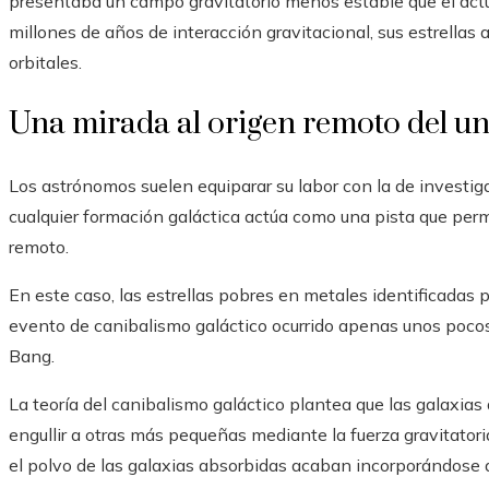
presentaba un campo gravitatorio menos estable que el actual
millones de años de interacción gravitacional, sus estrellas
orbitales.
Una mirada al origen remoto del un
Los astrónomos suelen equiparar su labor con la de investiga
cualquier formación galáctica actúa como una pista que per
remoto.
En este caso, las estrellas pobres en metales identificadas 
evento de canibalismo galáctico ocurrido apenas unos pocos
Bang.
La teoría del canibalismo galáctico plantea que las galaxi
engullir a otras más pequeñas mediante la fuerza gravitatoria
el polvo de las galaxias absorbidas acaban incorporándose a l