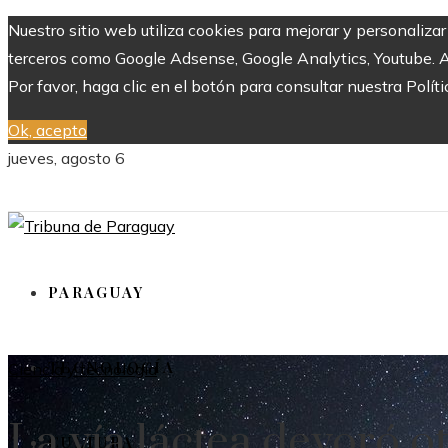
Nuestro sitio web utiliza cookies para mejorar y personaliza
terceros como Google Adsense, Google Analytics, Youtube. Al 
Por favor, haga clic en el botón para consultar nuestra Políti
Ok, acepto
jueves, agosto 6
PARAGUAY
TECNOLOGÍA
Ciencia y tecnología
La vía láctea devoró ot
CULTURA