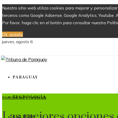
Nuestro sitio web utiliza cookies para mejorar y personaliza
terceros como Google Adsense, Google Analytics, Youtube. Al 
Por favor, haga clic en el botón para consultar nuestra Políti
Ok, acepto
jueves, agosto 6
PARAGUAY
TECNOLOGÍA
Inversiones y negocios
Las mejores opciones 
CULTURA