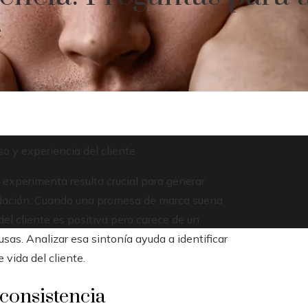
e
o y experiencia del cliente
e experimenta resulta crucial para generar
ndación. Cuando una promesa de marca suena
 del cliente es positiva pero carece de un
usas. Analizar esa sintonía ayuda a identificar
 vida del cliente.
 consistencia