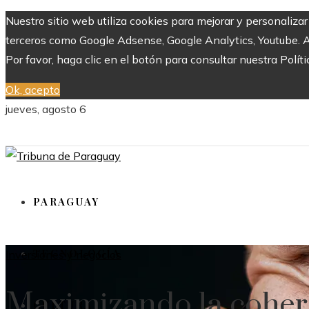
Nuestro sitio web utiliza cookies para mejorar y personaliza
terceros como Google Adsense, Google Analytics, Youtube. Al 
Por favor, haga clic en el botón para consultar nuestra Políti
Ok, acepto
jueves, agosto 6
PARAGUAY
TECNOLOGÍA
Inversiones y negocios
Maximizando la cohere
CULTURA