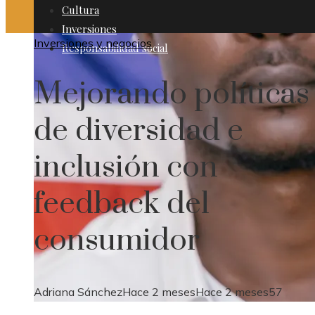
Cultura
Inversiones
Inversiones y negocios
Responsabilidad social
Mejorando políticas
de diversidad e
inclusión con
feedback del
consumidor
Adriana Sánchez
Hace 2 meses
Hace 2 meses
57