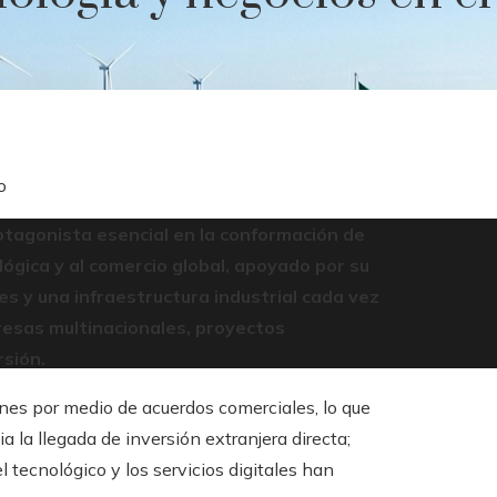
o
otagonista esencial en la conformación de
ógica y al comercio global, apoyado por su
es y una infraestructura industrial cada vez
esas multinacionales, proyectos
rsión.
nes por medio de acuerdos comerciales, lo que
 la llegada de inversión extranjera directa;
el tecnológico y los servicios digitales han