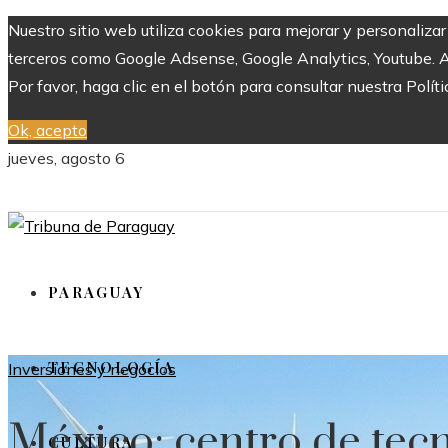
Nuestro sitio web utiliza cookies para mejorar y personaliza
terceros como Google Adsense, Google Analytics, Youtube. Al 
Por favor, haga clic en el botón para consultar nuestra Políti
Ok, acepto
jueves, agosto 6
PARAGUAY
TECNOLOGÍA
Inversiones y negocios
México: centro de tec
CULTURA