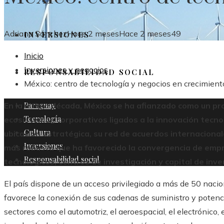
Adriana Sánchez
Hace 2 meses
Hace 2 meses
49
INVERSIONES
Inicio
Inversiones y negocios
RESPONSABILIDAD SOCIAL
México: centro de tecnología y negocios en crecimient
Paraguay
En la última década, México se ha afianzado como un pr
Tecnología
ecosistemas corporativos ligados a la innovación tecnol
Cultura
ubicación estratégica, su red de acuerdos internacional
Inversiones
más robusta que ha favorecido la convergencia de empr
Responsabilidad social
tecnológicos, centros de investigación y capital de inve
El país dispone de un acceso privilegiado a más de 50 nacio
favorece la conexión de sus cadenas de suministro y potencia
sectores como el automotriz, el aeroespacial, el electrónico, 