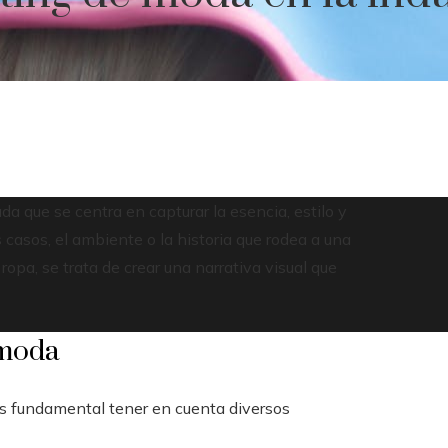
da que se centra en capturar la esencia, estilo y
 casos, el ambiente o la historia que rodea a una
pa, se trata de crear una narrativa visual que
 moda
es fundamental tener en cuenta diversos