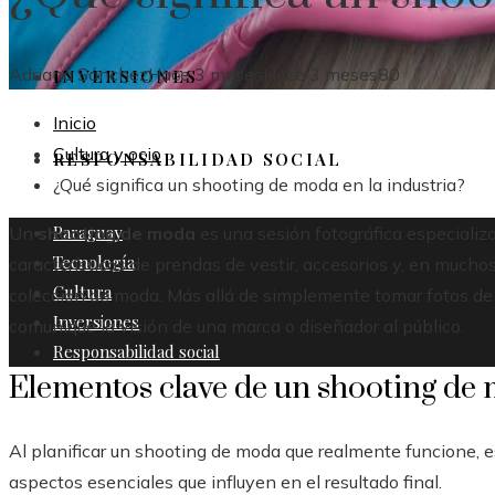
Adriana Sánchez
Hace 3 meses
Hace 3 meses
80
INVERSIONES
Inicio
Cultura y ocio
RESPONSABILIDAD SOCIAL
¿Qué significa un shooting de moda en la industria?
Paraguay
Un
shooting de moda
es una sesión fotográfica especializa
Tecnología
características de prendas de vestir, accesorios y, en muchos
Cultura
colección de moda. Más allá de simplemente tomar fotos de ro
Inversiones
comunique la visión de una marca o diseñador al público.
Responsabilidad social
Elementos clave de un shooting de
Al planificar un shooting de moda que realmente funcione, 
aspectos esenciales que influyen en el resultado final.