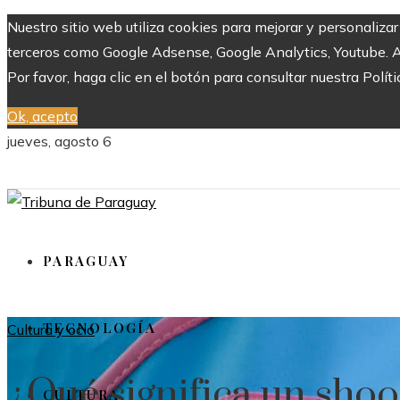
Nuestro sitio web utiliza cookies para mejorar y personaliza
terceros como Google Adsense, Google Analytics, Youtube. Al 
Por favor, haga clic en el botón para consultar nuestra Políti
Ok, acepto
jueves, agosto 6
PARAGUAY
TECNOLOGÍA
Cultura y ocio
¿Qué significa un shoo
CULTURA