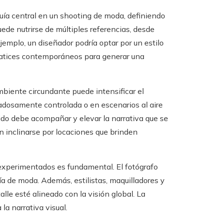
uía central en un shooting de moda, definiendo
uede nutrirse de múltiples referencias, desde
jemplo, un diseñador podría optar por un estilo
 matices contemporáneos para generar una
ambiente circundante puede intensificar el
dadosamente controlada o en escenarios al aire
ido debe acompañar y elevar la narrativa que se
en inclinarse por locaciones que brinden
experimentados es fundamental. El fotógrafo
fía de moda. Además, estilistas, maquilladores y
lle esté alineado con la visión global. La
la narrativa visual.