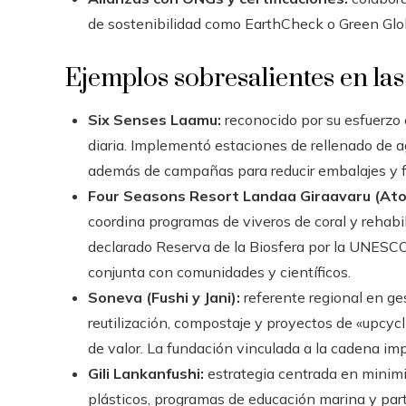
de sostenibilidad como EarthCheck o Green Glo
Ejemplos sobresalientes en la
Six Senses Laamu:
reconocido por su esfuerzo 
diaria. Implementó estaciones de rellenado de agu
además de campañas para reducir embalajes y f
Four Seasons Resort Landaa Giraavaru (Ato
coordina programas de viveros de coral y rehabil
declarado Reserva de la Biosfera por la UNESCO, 
conjunta con comunidades y científicos.
Soneva (Fushi y Jani):
referente regional en ges
reutilización, compostaje y proyectos de «upcyc
de valor. La fundación vinculada a la cadena im
Gili Lankanfushi:
estrategia centrada en minimiz
plásticos, programas de educación marina y parti