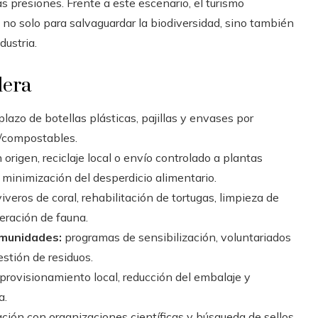
s presiones. Frente a este escenario, el turismo
 no solo para salvaguardar la biodiversidad, sino también
dustria.
lera
azo de botellas plásticas, pajillas y envases por
s/compostables.
origen, reciclaje local o envío controlado a plantas
 minimización del desperdicio alimentario.
iveros de coral, rehabilitación de tortugas, limpieza de
eración de fauna.
omunidades:
programas de sensibilización, voluntariados
stión de residuos.
provisionamiento local, reducción del embalaje y
a.
ción con organizaciones científicas y búsqueda de sellos