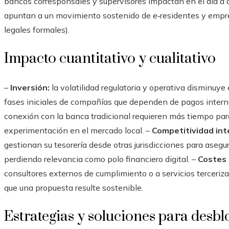
bancos corresponsales y supervisores impactan en el día a dí
apuntan a un movimiento sostenido de e‑residentes y empre
legales formales).
Impacto cuantitativo y cualitativo
–
Inversión:
la volatilidad regulatoria y operativa disminuye 
fases iniciales de compañías que dependen de pagos intern
conexión con la banca tradicional requieren más tiempo para 
experimentación en el mercado local. –
Competitividad int
gestionan su tesorería desde otras jurisdicciones para aseg
perdiendo relevancia como polo financiero digital. –
Costes 
consultores externos de cumplimiento o a servicios terceriz
que una propuesta resulte sostenible.
Estrategias y soluciones para desb