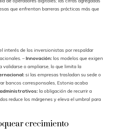
a de operadores digitales; las cifras agregadas
sas que enfrentan barreras prácticas más que
el interés de los inversionistas por respaldar
acionales. –
Innovación:
los modelos que exigen
validarse o ampliarse, lo que limita la
ernacional:
si las empresas trasladan su sede o
urar bancos corresponsales, Estonia acaba
administrativos:
la obligación de recurrir a
ados reduce los márgenes y eleva el umbral para
loquear crecimiento