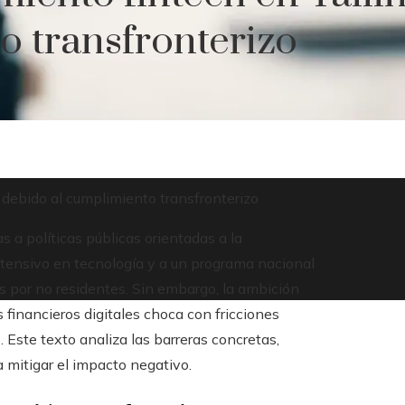
o transfronterizo
a debido al cumplimiento transfronterizo
s a políticas públicas orientadas a la
tensivo en tecnología y a un programa nacional
as por no residentes. Sin embargo, la ambición
s financieros digitales choca con fricciones
. Este texto analiza las barreras concretas,
 mitigar el impacto negativo.