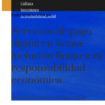
Cultura
Inversiones
Inversiones y negocios
Responsabilidad social
Servicios de pago
digital en Kenia:
inclusión financiera
responsabilidad
económica
Adriana Sánchez
Hace 1 mes
Hace 1 mes
39