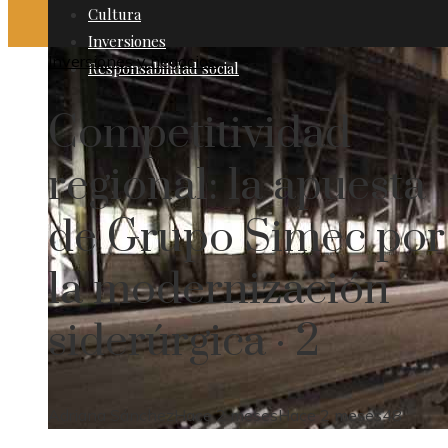
Cultura
Inversiones
Inversiones y negocios
Responsabilidad social
Competitividad
regional: la apuesta
de Grupo Simec por
la modernización
siderúrgica · 2
Adriana Sánchez
Hace 2 meses
Hace 2 meses
48