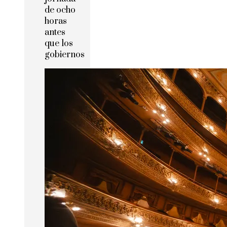
de ocho
horas
antes
que los
gobiernos