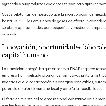
agregado a subproductos que antes tenían bajo aprovecham
Casos piloto han demostrado que la incorporación de mezcl
hasta un 20% las emisiones de gases de efecto invernadero
se abren oportunidades para pequeñas y medianas empresas
asociados.
Innovación, oportunidades laborale
capital humano
La transición energética que encabeza ENAP requiere renova
empresa ha impulsado programas formativos junto a institut
mientras que la capacitación en energías renovables, automa
potencia el talento humano local y amplía las posibilidades
El fortalecimiento del talento regional constituye un elemen
que las industrias que cuentan con personal altamente espec