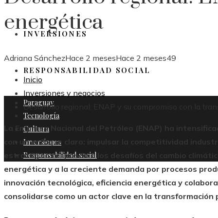
energética
INVERSIONES
Adriana Sánchez
Hace 2 meses
Hace 2 meses
49
RESPONSABILIDAD SOCIAL
Inicio
Inversiones y negocios
Paraguay
Desarrollo regional: ENAP y su compromiso con la tran
Tecnología
La Empresa Nacional del Petróleo (ENAP) ha intensifica
Cultura
Inversiones
con un enfoque claro: impulsar la competitividad industr
Responsabilidad social
estratégico responde a los desafíos del cambio climático
energética y a la creciente demanda por procesos produ
innovación tecnológica, eficiencia energética y colabor
consolidarse como un actor clave en la transformación p