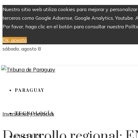
Nuestro sitio web utiliza cookies para mejorar y personaliza
terceros como Google Adsense, Google Analytics, Youtube. Al 
Por favor, haga clic en el botón para consultar nuestra Políti
Ok, acepto
sábado, agosto 8
PARAGUAY
TECNOLOGÍA
Inversiones y negocios
Desarrollo regional: 
CULTURA